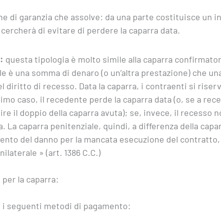
ne di garanzia che assolve: da una parte costituisce un in
cercherà di evitare di perdere la caparra data.
:
questa tipologia è molto simile alla caparra confirmatori
le è una somma di denaro (o un’altra prestazione) che una
 diritto di recesso. Data la caparra, i contraenti si riserv
mo caso, il recedente perde la caparra data (o, se a reced
ire il doppio della caparra avuta); se, invece, il recesso n
. La caparra penitenziale, quindi, a differenza della capa
ento del danno per la mancata esecuzione del contratto,
ilaterale » (art. 1386 C.C.)
per la caparra:
n i seguenti metodi di pagamento: