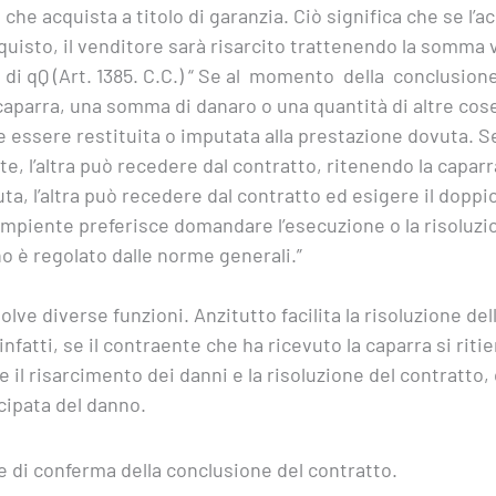
 che acquista a titolo di garanzia. Ciò significa che se l
quisto, il venditore sarà risarcito trattenendo la somma 
pi di qQ (Art. 1385. C.C.) “ Se al momento della conclusi
di caparra, una somma di danaro o una quantità di altre cose
essere restituita o imputata alla prestazione dovuta. Se 
e, l’altra può recedere dal contratto, ritenendo la capar
vuta, l’altra può recedere dal contratto ed esigere il doppi
mpiente preferisce domandare l’esecuzione o la risoluzion
o è regolato dalle norme generali.”
ve diverse funzioni. Anzitutto facilita la risoluzione della
nfatti, se il contraente che ha ricevuto la caparra si rit
e il risarcimento dei danni e la risoluzione del contratt
icipata del danno.
 e di conferma della conclusione del contratto.