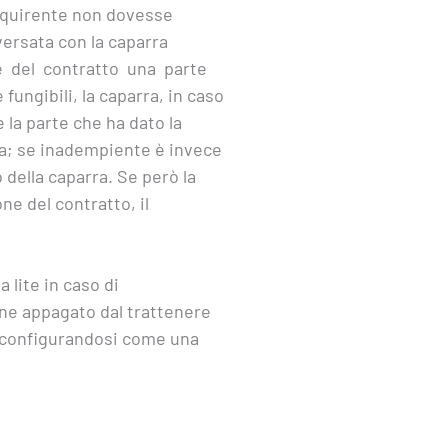
’acquirente non dovesse
versata con la caparra
one del contratto una parte
 fungibili, la caparra, in caso
la parte che ha dato la
ra; se inadempiente è invece
o della caparra. Se però la
e del contratto, il
 lite in caso di
iene appagato dal trattenere
o, configurandosi come una