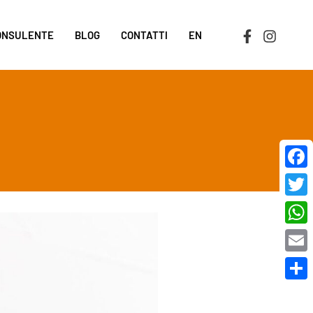
CONSULENTE
BLOG
CONTATTI
EN
Face
Twit
Wha
Emai
Cond