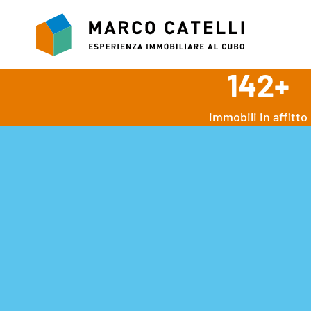
Vai
al
contenuto
142
+
immobili in affitto