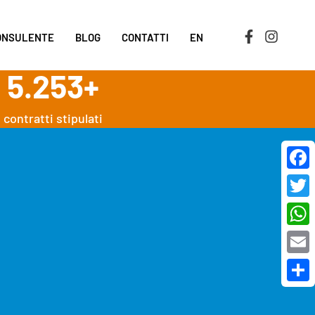
CONSULENTE
BLOG
CONTATTI
EN
5.253
+
contratti stipulati
Face
Twit
Wha
Emai
Cond