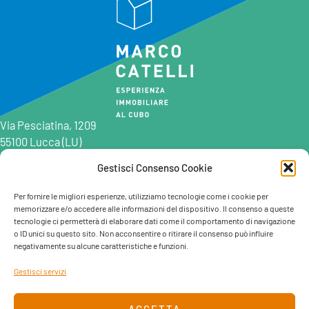
Via Pesciatina, 1209
55100 Lucca (LU)
Gestisci Consenso Cookie
0583 997201
0583 402198
Per fornire le migliori esperienze, utilizziamo tecnologie come i cookie per
memorizzare e/o accedere alle informazioni del dispositivo. Il consenso a queste
info@marcocatelli.it
tecnologie ci permetterà di elaborare dati come il comportamento di navigazione
info@studioaffitti.it
o ID unici su questo sito. Non acconsentire o ritirare il consenso può influire
info@studiovendite.it
negativamente su alcune caratteristiche e funzioni.
info@studioholidayslucca.com
Gestisci servizi
ACCETTA