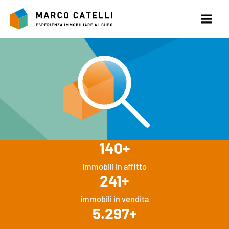
Vai
al
contenuto
140
+
immobili in affitto
241
+
immobili in vendita
5.297
+