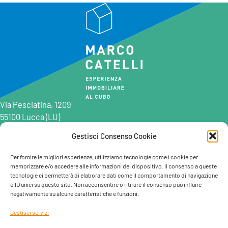
Via Pesciatina, 1209
55100 Lucca (LU)
Gestisci Consenso Cookie
0583 997201
0583 402198
Per fornire le migliori esperienze, utilizziamo tecnologie come i cookie per
memorizzare e/o accedere alle informazioni del dispositivo. Il consenso a queste
info@marcocatelli.it
tecnologie ci permetterà di elaborare dati come il comportamento di navigazione
info@studioaffitti.it
o ID unici su questo sito. Non acconsentire o ritirare il consenso può influire
info@studiovendite.it
negativamente su alcune caratteristiche e funzioni.
info@studioholidayslucca.com
Gestisci servizi