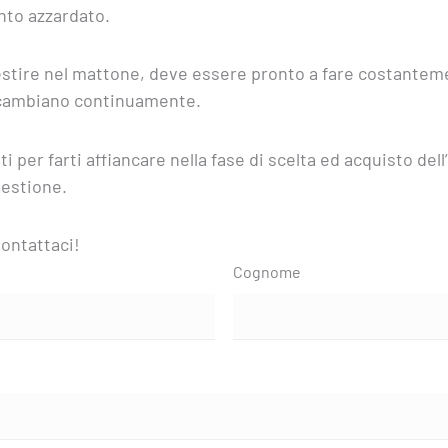
nto azzardato.
nvestire nel mattone, deve essere pronto a fare costanteme
 cambiano continuamente.
nti per farti affiancare nella fase di scelta ed acquisto de
gestione.
ontattaci!
Cognome