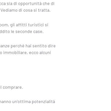
cca sia di opportunità che di
 Vediamo di cosa si tratta.
m, gli affitti turistici si
eddito le seconde case.
canze perché hai sentito dire
o immobiliare, ecco alcuni
ndi comprare.
 hanno un’ottima potenzialità