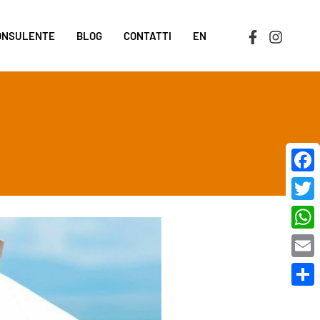
CONSULENTE
BLOG
CONTATTI
EN
Face
Twit
Wha
Emai
Cond