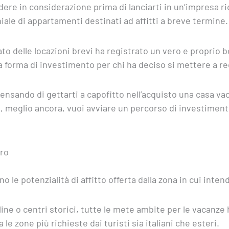
ere in considerazione prima di lanciarti in un’impresa ri
iale di appartamenti destinati ad affitti a breve termine.
ato delle locazioni brevi ha registrato un vero e proprio boo
ima forma di investimento per chi ha deciso si mettere a r
pensando di gettarti a capofitto nell’acquisto una casa va
, meglio ancora, vuoi avviare un percorso di investiment
tro
o le potenzialità di affitto offerta dalla zona in cui inte
ine o centri storici, tutte le mete ambite per le vacanze
le zone più richieste dai turisti sia italiani che esteri.