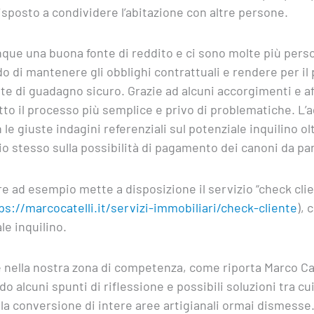
 disposto a condividere l’abitazione con altre persone.
ue una buona fonte di reddito e ci sono molte più perso
 di mantenere gli obblighi contrattuali e rendere per il 
onte di guadagno sicuro. Grazie ad alcuni accorgimenti e 
utto il processo più semplice e privo di problematiche. L’
le giuste indagini referenziali sul potenziale inquilino ol
ario stesso sulla possibilità di pagamento dei canoni da p
e ad esempio mette a disposizione il servizio “check cli
ps://marcocatelli.it/servizi-immobiliari/check-cliente
), 
le inquilino.
nella nostra zona di competenza, come riporta Marco Catell
o alcuni spunti di riflessione e possibili soluzioni tra cu
lla conversione di intere aree artigianali ormai dismesse