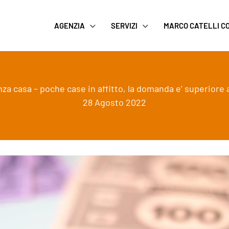
AGENZIA
SERVIZI
MARCO CATELLI 
a casa – poche case in affitto, la domanda e’ superiore al
28 Agosto 2022