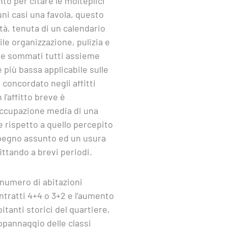
to per citare le molteplici
cuni casi una favola, questo
tà, tenuta di un calendario
ile organizzazione, pulizia e
che sommati tutti assieme
 più bassa applicabile sulle
 concordato negli affitti
 l’affitto breve è
’occupazione media di una
 rispetto a quello percepito
impegno assunto ed un usura
ittando a brevi periodi.
 numero di abitazioni
ntratti 4+4 o 3+2 e l’aumento
itanti storici del quartiere,
appannaggio delle classi