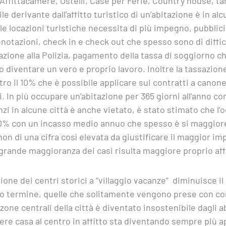
ffittacamere, Ostelli, Case per Ferie, Country house, tan
le derivante dall’affitto turistico di un’abitazione è in al
le locazioni turistiche necessita di più impegno, pubblici
renotazioni, check in e check out che spesso sono di diffic
zione alla Polizia, pagamento della tassa di soggiorno 
 diventare un vero e proprio lavoro. Inoltre la tassazione
tro il 10% che è possibile applicare sui contratti a canone
vi. In più occupare un’abitazione per 365 giorni all’anno con
zi in alcune città è anche vietato, è stato stimato che l
 60% con un incasso medio annuo che spesso è si maggiore
 non di una cifra così elevata da giustificare il maggior 
agrande maggioranza dei casi risulta maggiore proprio aff
one dei centri storici a “villaggio vacanze” diminuisce il
lungo termine, quelle che solitamente vengono prese con co
zone centrali della città è diventato insostenibile dagli ab
dere casa al centro in affitto sta diventando sempre più 