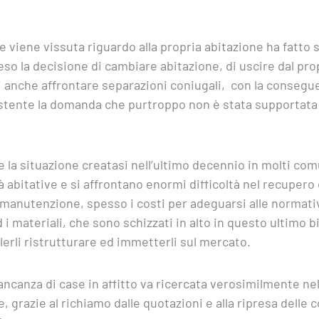
viene vissuta riguardo alla propria abitazione ha fatto s
so la decisione di cambiare abitazione, di uscire dal prop
ati anche affrontare separazioni coniugali, con la consegu
tente la domanda che purtroppo non è stata supportata 
 la situazione creatasi nell’ultimo decennio in molti com
abitative e si affrontano enormi difficoltà nel recupero 
 manutenzione, spesso i costi per adeguarsi alle normative
ad i materiali, che sono schizzati in alto in questo ultimo
lerli ristrutturare ed immetterli sul mercato.
ncanza di case in affitto va ricercata verosimilmente nel
e, grazie al richiamo dalle quotazioni e alla ripresa del