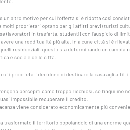
dente.
un altro motivo per cui l’offerta si è ridotta così consis
olti proprietari optano per gli affitti brevi (turisti cultura
 (lavoratori in trasferta, studenti) con l’auspicio di limit
 avere una redditualità più alta. In alcune città si è rilevat
quelli residenziali, questo sta determinando un cambiame
ica e sociale delle città.
cui i proprietari decidono di destinare la casa agli affitt
i vengono percepiti come troppo rischiosi, se l’inquilino no
uasi impossibile recuperare il credito.
 vacanza viene considerato economicamente più convenien
o ha trasformato il territorio popolandolo di una enorme q